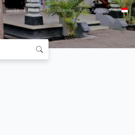
i
Berita
Bantuan
Pustakawan
Area Anggota