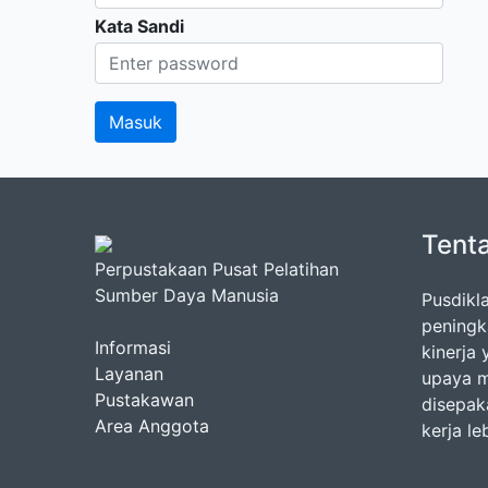
Kata Sandi
Tent
Perpustakaan Pusat Pelatihan
Sumber Daya Manusia
Pusdikl
peningk
Informasi
kinerja
Layanan
upaya m
Pustakawan
disepak
Area Anggota
kerja le