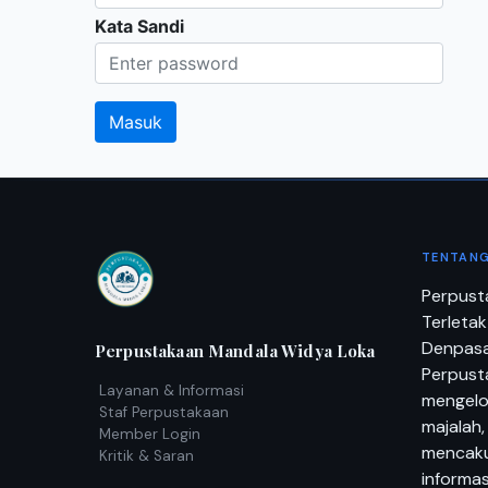
Kata Sandi
TENTANG
Perpust
Terletak
Denpasar
Perpustakaan Mandala Widya Loka
Perpusta
Layanan & Informasi
mengelol
Staf Perpustakaan
majalah,
Member Login
mencaku
Kritik & Saran
informas