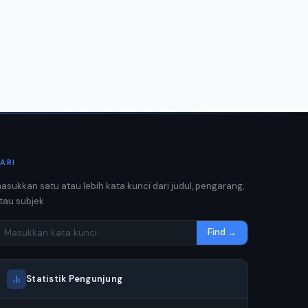
ARI
asukkan satu atau lebih kata kunci dari judul, pengarang,
tau subjek
Find →
Statistik Pengunjung