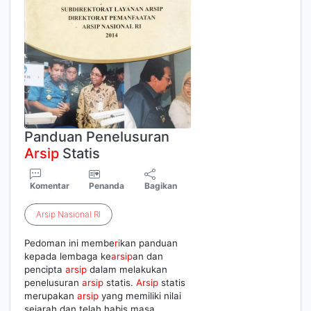
Panduan Penelusuran
Arsip
Statis
Komentar
Penanda
Bagikan
Arsip
Nasional
RI
Pedoman ini membe
ri
kan panduan
kepada lembaga ke
arsip
an dan
pencipta
arsip
dalam melakukan
penelusuran
arsip
statis.
Arsip
statis
merupakan
arsip
yang memiliki nilai
sejarah dan telah habis masa