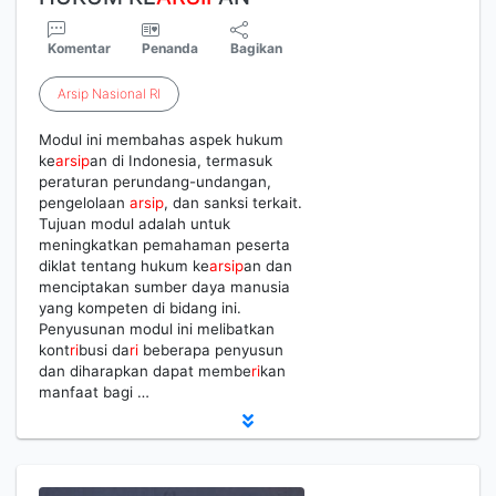
Komentar
Penanda
Bagikan
Arsip
Nasional
RI
Modul ini membahas aspek hukum
ke
arsip
an di Indonesia, termasuk
peraturan perundang-undangan,
pengelolaan
arsip
, dan sanksi terkait.
Tujuan modul adalah untuk
meningkatkan pemahaman peserta
diklat tentang hukum ke
arsip
an dan
menciptakan sumber daya manusia
yang kompeten di bidang ini.
Penyusunan modul ini melibatkan
kont
ri
busi da
ri
beberapa penyusun
dan diharapkan dapat membe
ri
kan
manfaat bagi …