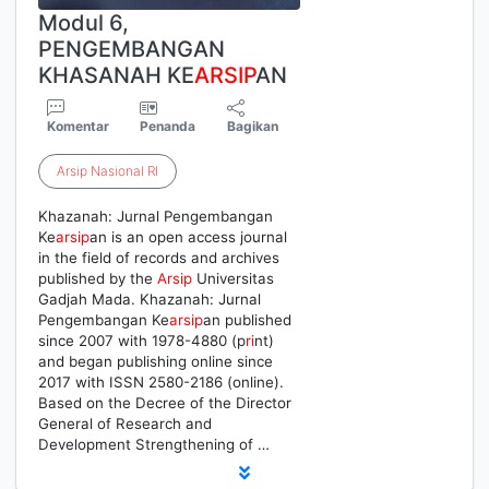
Modul 6,
PENGEMBANGAN
KHASANAH KE
ARSIP
AN
Komentar
Penanda
Bagikan
Arsip
Nasional
RI
Khazanah: Jurnal Pengembangan
Ke
arsip
an is an open access journal
in the field of records and archives
published by the
Arsip
Universitas
Gadjah Mada. Khazanah: Jurnal
Pengembangan Ke
arsip
an published
since 2007 with 1978-4880 (p
ri
nt)
and began publishing online since
2017 with ISSN 2580-2186 (online).
Based on the Decree of the Director
General of Research and
Development Strengthening of …