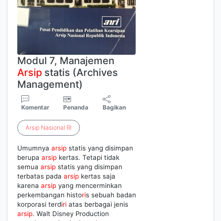
Modul 7, Manajemen
Arsip
statis (Archives
Management)
Komentar
Penanda
Bagikan
Arsip
Nasional
RI
Umumnya
arsip
statis yang disimpan
berupa
arsip
kertas. Tetapi tidak
semua
arsip
statis yang disimpan
terbatas pada
arsip
kertas saja
karena
arsip
yang mencerminkan
perkembangan histo
ri
s sebuah badan
korporasi terdi
ri
atas berbagai jenis
arsip
. Walt Disney Production