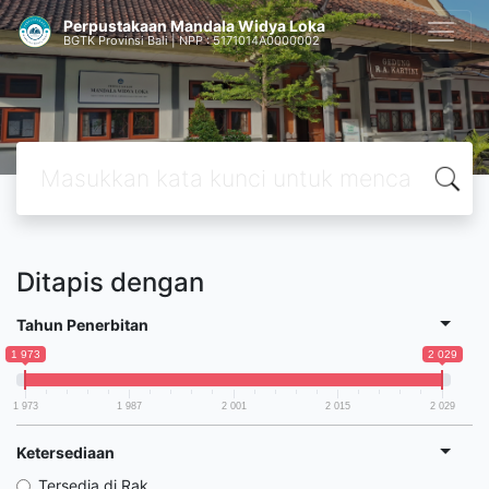
Perpustakaan Mandala Widya Loka
BGTK Provinsi Bali | NPP : 5171014A0000002
Ditapis dengan
Tahun Penerbitan
1 973
2 029
1 973
1 987
2 001
2 015
2 029
Ketersediaan
Tersedia di Rak