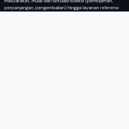
masyarakat, mulai dari sirkulasi koleksi (peminjaman,
perpanjangan, pengembalian) hingga layanan referensi
(bantuan pencarian informasi) dan layanan digital.
CARI
masukkan satu atau lebih kata kunci dari judul, pengarang, atau
subjek
Find →
Statistik Pengunjung
35
Hari Ini
602
Bulan Ini
22,935
Tahun Ini