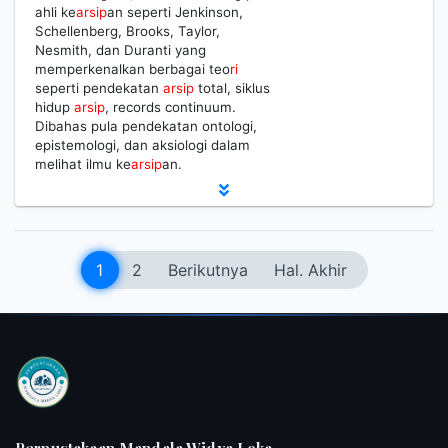
ahli ke
arsip
an seperti Jenkinson,
Schellenberg, Brooks, Taylor,
Nesmith, dan Duranti yang
memperkenalkan berbagai teo
ri
seperti pendekatan
arsip
total, siklus
hidup
arsip
, records continuum.
Dibahas pula pendekatan ontologi,
epistemologi, dan aksiologi dalam
melihat ilmu ke
arsip
an.
1
2
Berikutnya
Hal. Akhir