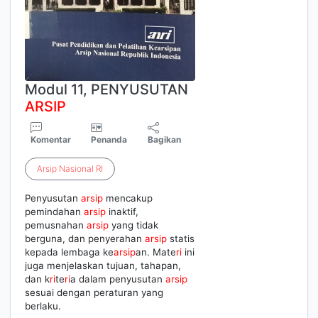
Modul 11, PENYUSUTAN
ARSIP
Komentar
Penanda
Bagikan
Arsip
Nasional
RI
Penyusutan
arsip
mencakup
pemindahan
arsip
inaktif,
pemusnahan
arsip
yang tidak
berguna, dan penyerahan
arsip
statis
kepada lembaga ke
arsip
an. Mate
ri
ini
juga menjelaskan tujuan, tahapan,
dan k
ri
te
ri
a dalam penyusutan
arsip
sesuai dengan peraturan yang
berlaku.