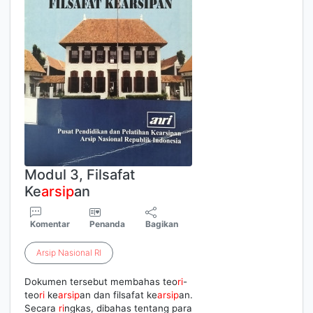
Modul 3, Filsafat
Ke
arsip
an
Komentar
Penanda
Bagikan
Arsip
Nasional
RI
Dokumen tersebut membahas teo
ri
-
teo
ri
ke
arsip
an dan filsafat ke
arsip
an.
Secara
ri
ngkas, dibahas tentang para