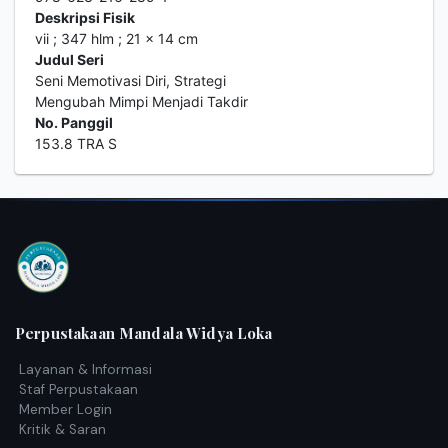
Deskripsi Fisik
vii ; 347 hlm ; 21 x 14 cm
Judul Seri
Seni Memotivasi Diri, Strategi
Mengubah Mimpi Menjadi Takdir
No. Panggil
153.8 TRA S
Perpustakaan Mandala Widya Loka
Layanan & Informasi
Staf Perpustakaan
Member Login
Kritik & Saran