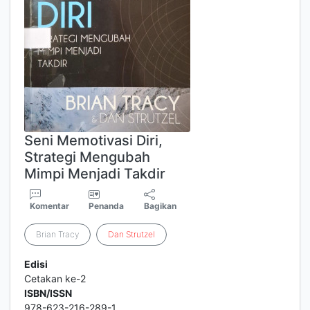
Seni Memotivasi Diri,
Strategi Mengubah
Mimpi Menjadi Takdir
Komentar
Penanda
Bagikan
Brian Tracy
Dan
Strutzel
Edisi
Cetakan ke-2
ISBN/ISSN
978-623-216-289-1