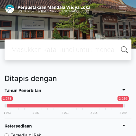
Perpustakaan Mandala Widya Loka
BGTK Provinsi Bali | NPP : 5171014A0000002
Ditapis dengan
Tahun Penerbitan
1 973
2 029
1 973
1 987
2 001
2 015
2 029
Ketersediaan
Tersedia di Rak