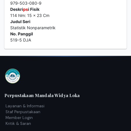
979-503-080-9
Deskri
ps
i Fisik
114 hlm: 15 x 23 Cm
Judul Seri
Statistik Nonparametrik
No. Panggil
519-5 DJA
Perpustakaan Mandala Widya Loka
Layanan & Informasi
Staf Perpustakaan
Member Login
Kritik & Saran