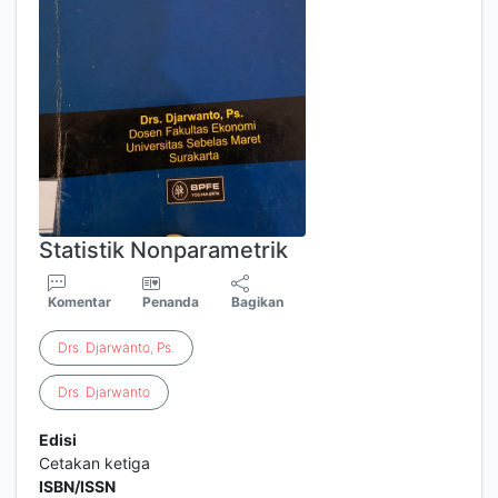
Statistik Nonparametrik
Komentar
Penanda
Bagikan
Drs
.
Djarwanto
,
Ps
.
Drs
.
Djarwanto
Edisi
Cetakan ketiga
ISBN/ISSN