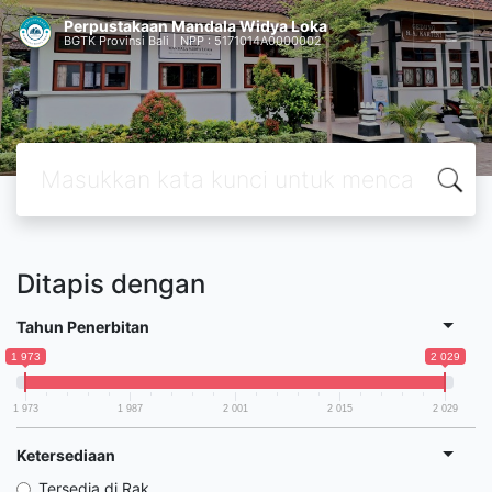
Perpustakaan Mandala Widya Loka
BGTK Provinsi Bali | NPP : 5171014A0000002
Ditapis dengan
Tahun Penerbitan
1 973
2 029
1 973
1 987
2 001
2 015
2 029
Ketersediaan
Tersedia di Rak