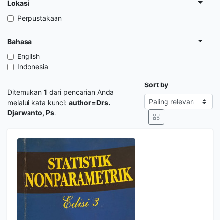
Lokasi
Perpustakaan
Bahasa
English
Indonesia
Sort by
Ditemukan
1
dari pencarian Anda
melalui kata kunci:
author=Drs.
Djarwanto, Ps.