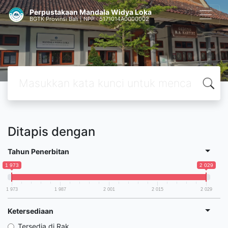
Perpustakaan Mandala Widya Loka
BGTK Provinsi Bali | NPP : 5171014A0000002
Ditapis dengan
Tahun Penerbitan
1 973
2 029
1 973
1 987
2 001
2 015
2 029
Ketersediaan
Tersedia di Rak