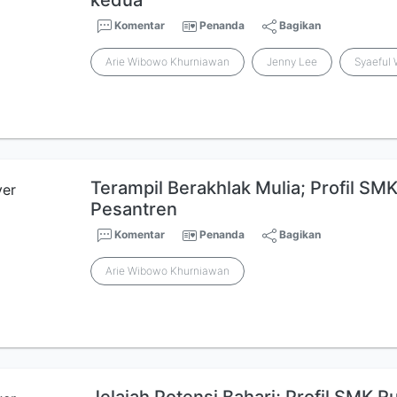
kedua
Komentar
Penanda
Bagikan
Arie Wibowo Khurniawan
Jenny Lee
Syaeful 
Terampil Berakhlak Mulia; Profil SM
Pesantren
Komentar
Penanda
Bagikan
Arie Wibowo Khurniawan