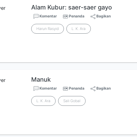
Alam Kubur: saer-saer gayo
Komentar
Penanda
Bagikan
Harun Rasyid
L. K. Ara
Manuk
Komentar
Penanda
Bagikan
L. K. Ara
Sali Gobal