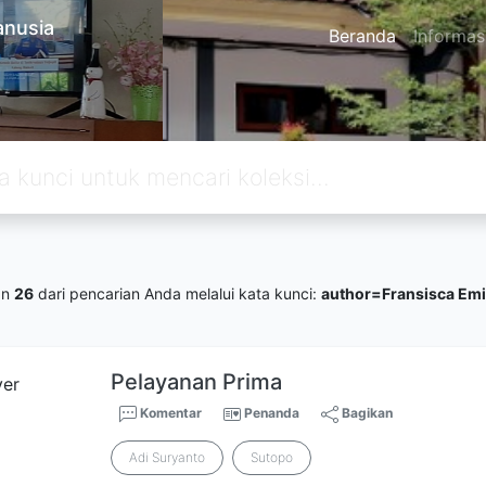
anusia
Beranda
Informas
an
26
dari pencarian Anda melalui kata kunci:
author=Fransisca Emi
Pelayanan Prima
Komentar
Penanda
Bagikan
Adi Suryanto
Sutopo