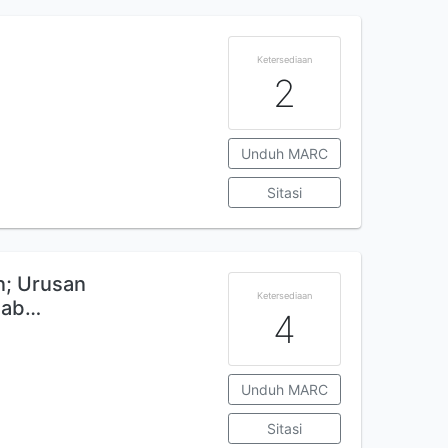
Ketersediaan
2
Unduh MARC
Sitasi
n; Urusan
Ketersediaan
wab…
4
Unduh MARC
Sitasi