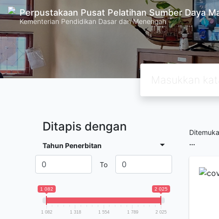
Perpustakaan Pusat Pelatihan Sumber Daya M
Kementerian Pendidikan Dasar dan Menengah
Ditapis dengan
Ditemuk
...
Tahun Penerbitan
To
1 082
2 025
1 082
1 318
1 554
1 789
2 025