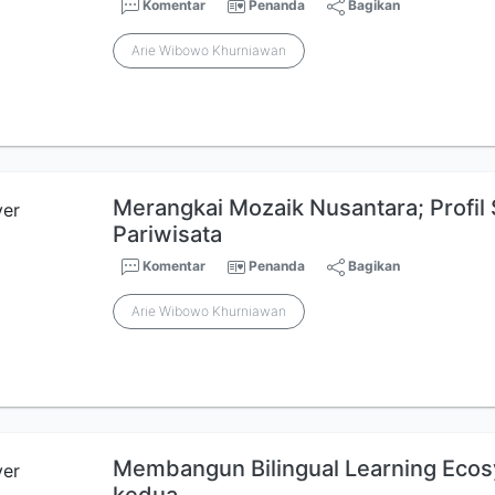
Komentar
Penanda
Bagikan
Arie Wibowo Khurniawan
Merangkai Mozaik Nusantara; Profil
Pariwisata
Komentar
Penanda
Bagikan
Arie Wibowo Khurniawan
Membangun Bilingual Learning Ecos