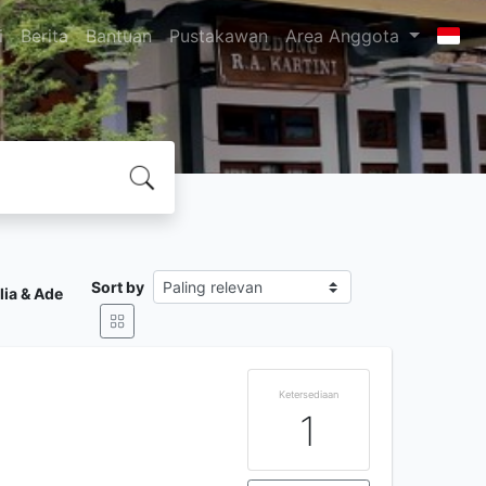
i
Berita
Bantuan
Pustakawan
Area Anggota
Sort by
lia & Ade
Ketersediaan
1