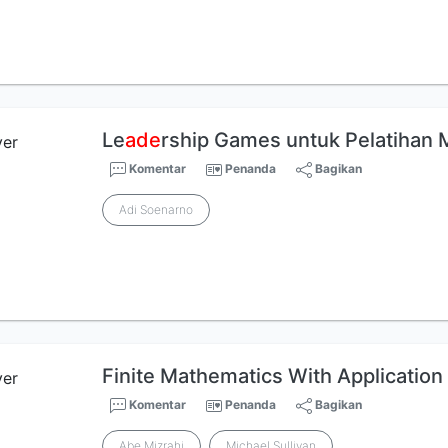
Le
ade
rship Games untuk Pelatihan
Komentar
Penanda
Bagikan
Adi Soenarno
Finite Mathematics With Application
Komentar
Penanda
Bagikan
Abe Mizrahi
Michael Sullivan