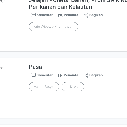
Jelajah Potensi Bahari; Profil SMK 
Perikanan dan Kelautan
Komentar
Penanda
Bagikan
Arie Wibowo Khurniawan
Pasa
Komentar
Penanda
Bagikan
Harun Rasyid
L. K. Ara