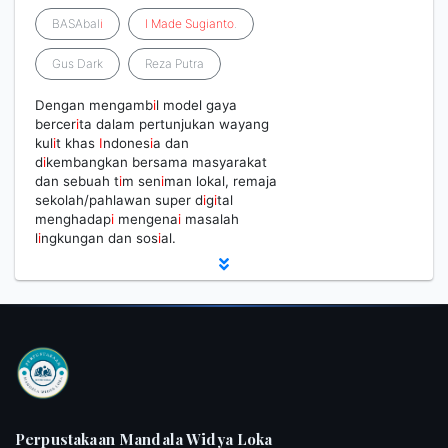
BASAbal
i
I
Made
Sugianto
.
Gus Dark
Reza Putra
Dengan mengamb
i
l model gaya
bercer
i
ta dalam pertunjukan wayang
kul
i
t khas
I
ndones
i
a dan
d
i
kembangkan bersama masyarakat
dan sebuah t
i
m sen
i
man lokal, remaja
sekolah/pahlawan super d
i
g
i
tal
menghadap
i
mengena
i
masalah
l
i
ngkungan dan sos
i
al.
Perpustakaan Mandala Widya Loka