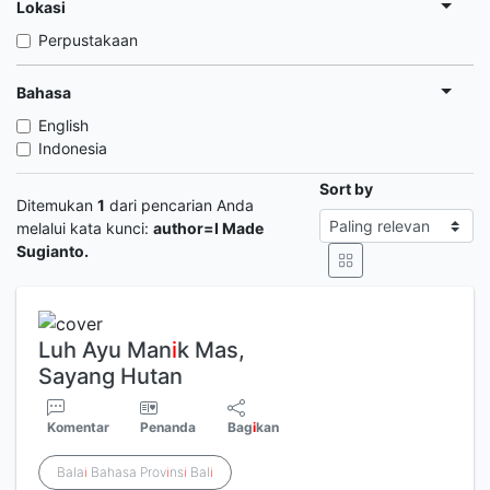
Lokasi
Perpustakaan
Bahasa
English
Indonesia
Sort by
Ditemukan
1
dari pencarian Anda
melalui kata kunci:
author=I Made
Sugianto.
Luh Ayu Man
i
k Mas,
Sayang Hutan
Komentar
Penanda
Bag
i
kan
Bala
i
Bahasa Prov
i
ns
i
Bal
i