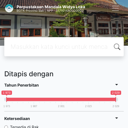
Perpustakaan Mandala Widya Loka
BGTK Provinsi Bali | NPP : 5171014A0000002
Ditapis dengan
Tahun Penerbitan
1 973
2 029
1 973
1 987
2 001
2 015
2 029
Ketersediaan
Tersedia di Rak