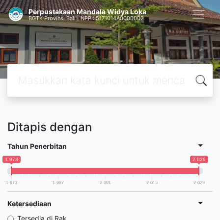
Perpustakaan Mandala Widya Loka
BGTK Provinsi Bali | NPP : 5171014A0000002
Ditapis dengan
Tahun Penerbitan
1 973
2 029
1 973
1 987
2 001
2 015
2 029
Ketersediaan
Tersedia di Rak