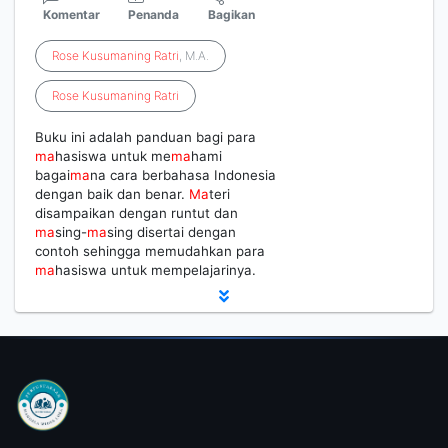
Komentar
Penanda
Bagikan
Rose
Kusumaning
Ratri
, M.A.
Rose
Kusumaning
Ratri
Buku ini adalah panduan bagi para
ma
hasiswa untuk me
ma
hami
bagai
ma
na cara berbahasa Indonesia
dengan baik dan benar.
Ma
teri
disampaikan dengan runtut dan
ma
sing-
ma
sing disertai dengan
contoh sehingga memudahkan para
ma
hasiswa untuk mempelajarinya.