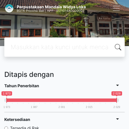
Perpustakaan Mandala Widya Loka
BGTK Provinsi Bali | NPP : 5171014A0000002
Ditapis dengan
Tahun Penerbitan
1 973
2 029
1 973
1 987
2 001
2 015
2 029
Ketersediaan
Tersedia di Rak