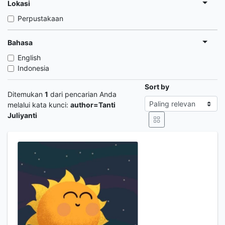
Lokasi
Perpustakaan
Bahasa
English
Indonesia
Sort by
Ditemukan
1
dari pencarian Anda
melalui kata kunci:
author=Tanti
Juliyanti