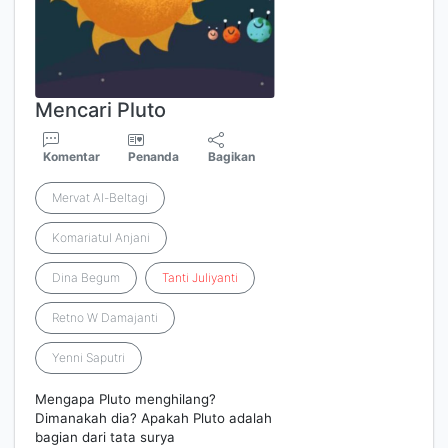
Mencari Pluto
Komentar
Penanda
Bagikan
Mervat Al-Beltagi
Komariatul Anjani
Dina Begum
Tanti
Juliyanti
Retno W Damajanti
Yenni Saputri
Mengapa Pluto menghilang?
Dimanakah dia? Apakah Pluto adalah
bagian dari tata surya