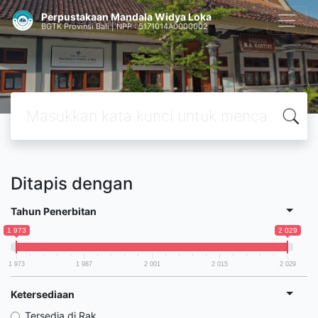
Perpustakaan Mandala Widya Loka
BGTK Provinsi Bali | NPP : 5171014A0000002
Ditapis dengan
Tahun Penerbitan
1 973
2 029
1 973
1 987
2 001
2 015
2 029
Ketersediaan
Tersedia di Rak