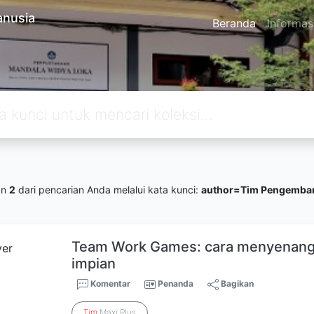
anusia
Beranda
Informas
an
2
dari pencarian Anda melalui kata kunci:
author=Tim Pengemba
Team Work Games: cara menyena
impian
Komentar
Penanda
Bagikan
Tim
Maxi Plus