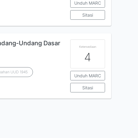
Unduh MARC
Sitasi
ndang-Undang Dasar
Ketersediaan
4
ubahan UUD 1945
Unduh MARC
Sitasi