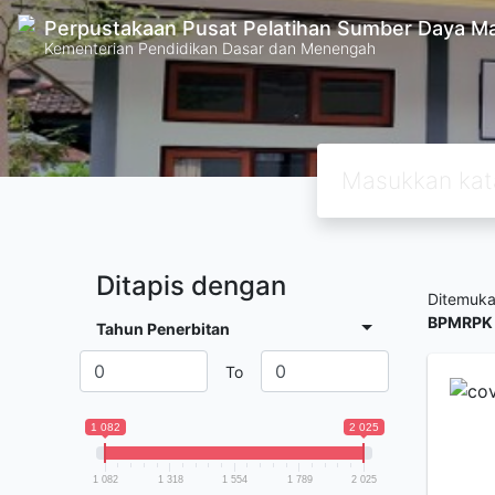
Perpustakaan Pusat Pelatihan Sumber Daya M
Kementerian Pendidikan Dasar dan Menengah
Ditapis dengan
Ditemuk
BPMRPK
Tahun Penerbitan
To
1 082
2 025
1 082
1 318
1 554
1 789
2 025