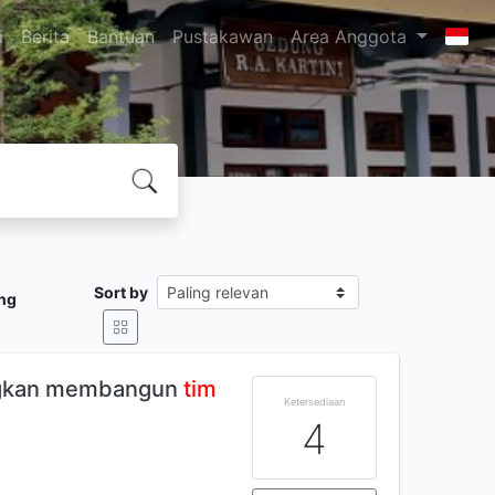
i
Berita
Bantuan
Pustakawan
Area Anggota
Sort by
ng
ngkan membangun
tim
Ketersediaan
4