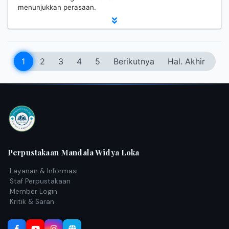
menunjukkan perasaan.
1
2
3
4
5
Berikutnya
Hal. Akhir
Perpustakaan Mandala Widya Loka
Layanan & Informasi
Staf Perpustakaan
Member Login
Kritik & Saran