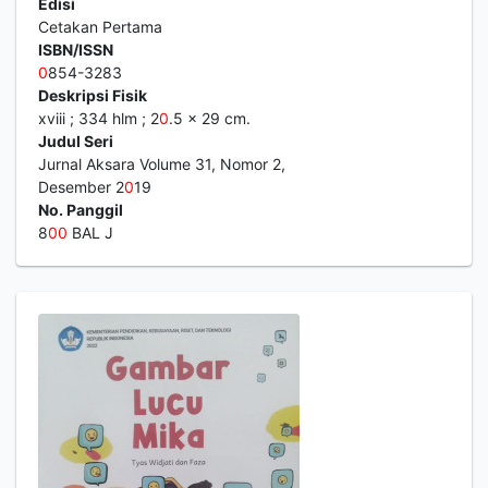
Edisi
Cetakan Pertama
ISBN/ISSN
0
854-3283
Deskripsi Fisik
xviii ; 334 hlm ; 2
0
.5 x 29 cm.
Judul Seri
Jurnal Aksara Volume 31, Nomor 2,
Desember 2
0
19
No. Panggil
8
0
0
BAL J