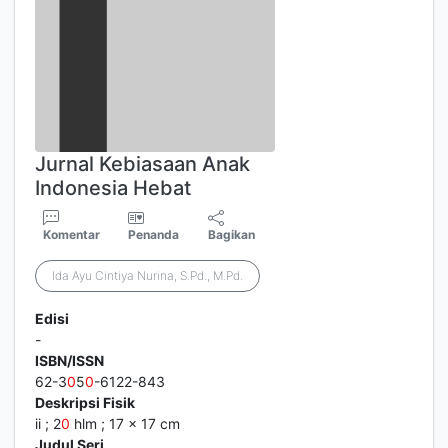
Jurnal Kebiasaan Anak
Indonesia Hebat
Komentar
Penanda
Bagikan
Ida Ayu Cintiya Nurina, S.Pd., M.Pd.
Edisi
-
ISBN/ISSN
62-3
0
5
0
-6122-843
Deskripsi Fisik
ii ; 2
0
hlm ; 17 x 17 cm
Judul Seri