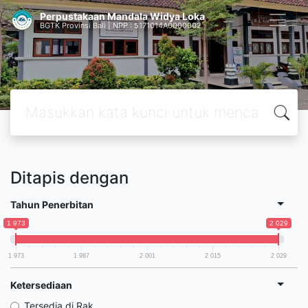
Perpustakaan Mandala Widya Loka
BGTK Provinsi Bali | NPP : 5171014A0000002
Ditapis dengan
Tahun Penerbitan
1 973
2 029
1 973
1 987
2 001
2 015
2 029
Ketersediaan
Tersedia di Rak