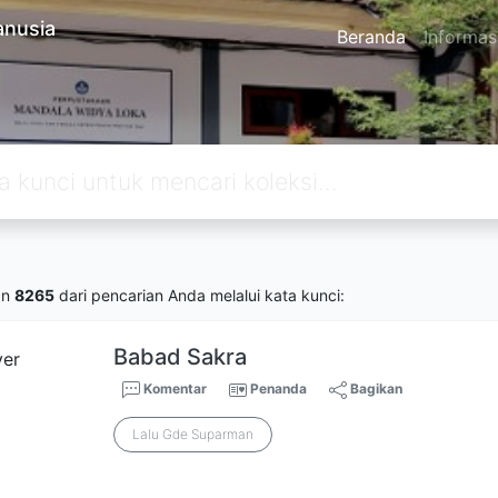
anusia
Beranda
Informas
an
8265
dari pencarian Anda melalui kata kunci:
Babad Sakra
Komentar
Penanda
Bagikan
Lalu Gde Suparman