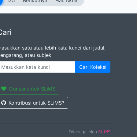
125
Berikutnya
Hal. Akhir
Cari
asukkan satu atau lebih kata kunci dari judul,
engarang, atau subjek
Cari Koleksi
Donasi untuk SLiMS
Kontribusi untuk SLiMS?
Ditenagai oleh
SLiMS