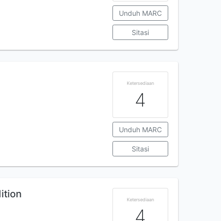
Unduh MARC
Sitasi
Ketersediaan
4
Unduh MARC
Sitasi
ition
Ketersediaan
4