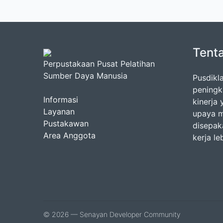
Tent
Perpustakaan Pusat Pelatihan
Sumber Daya Manusia
Pusdikl
peningk
Informasi
kinerja
Layanan
upaya m
Pustakawan
disepak
Area Anggota
kerja le
© 2026 — Senayan Developer Community