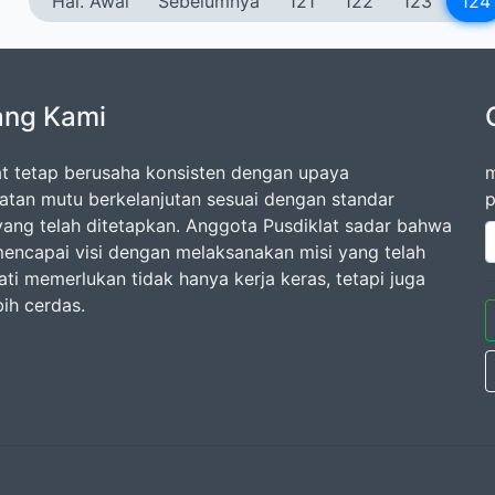
Hal. Awal
Sebelumnya
121
122
123
124
ang Kami
at tetap berusaha konsisten dengan upaya
m
atan mutu berkelanjutan sesuai dengan standar
p
 yang telah ditetapkan. Anggota Pusdiklat sadar bahwa
encapai visi dengan melaksanakan misi yang telah
ati memerlukan tidak hanya kerja keras, tetapi juga
bih cerdas.