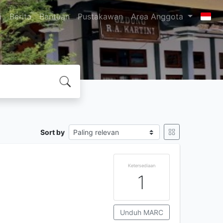
i
Berita
Bantuan
Pustakawan
Area Anggota
Sort by
Ketersediaan
1
Unduh MARC