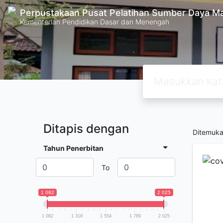
Perpustakaan Pusat Pelatihan Sumber Daya M
Kementerian Pendidikan Dasar dan Menengah
Ditapis dengan
Ditemuk
Tahun Penerbitan
To
1 082
2 025
1 082
1 318
1 554
1 789
2 025