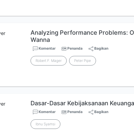
Analyzing Performance Problems: Or
Wanna
Komentar
Penanda
Bagikan
Robert F. Mager
Peter Pipe
Dasar-Dasar Kebijaksanaan Keuang
Komentar
Penanda
Bagikan
Ibnu Syamsi