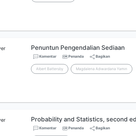
Penuntun Pengendalian Sediaan
Komentar
Penanda
Bagikan
Albert Battersby
Magdalena Adiwardana Yamin
Probability and Statistics, second ed
Komentar
Penanda
Bagikan