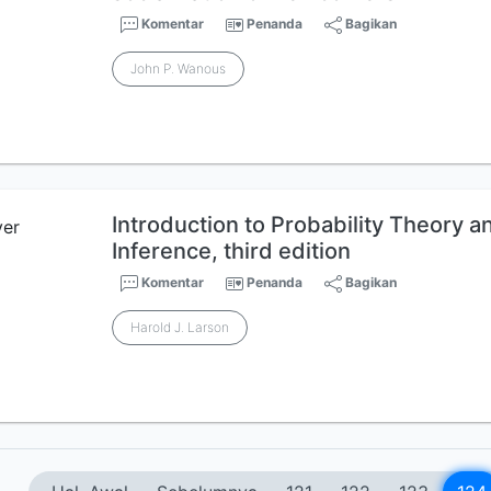
Komentar
Penanda
Bagikan
John P. Wanous
Introduction to Probability Theory an
Inference, third edition
Komentar
Penanda
Bagikan
Harold J. Larson