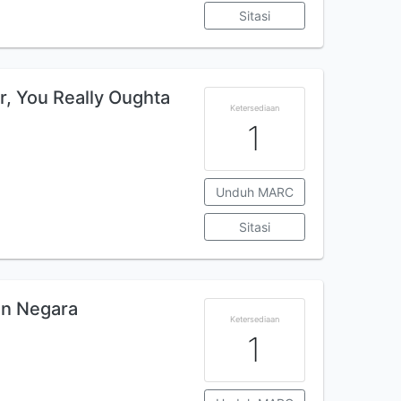
Sitasi
, You Really Oughta
Ketersediaan
1
Unduh MARC
Sitasi
an Negara
Ketersediaan
1