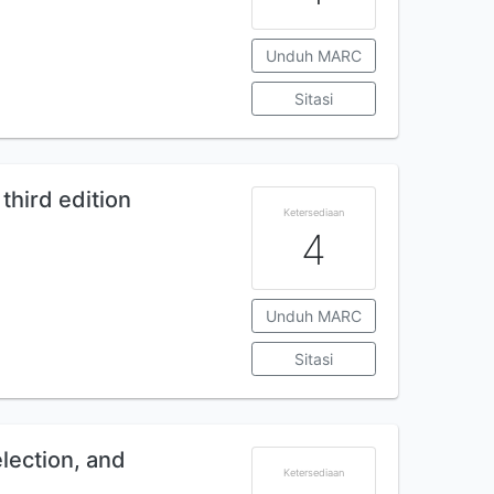
Unduh MARC
Sitasi
 third edition
Ketersediaan
4
Unduh MARC
Sitasi
election, and
Ketersediaan