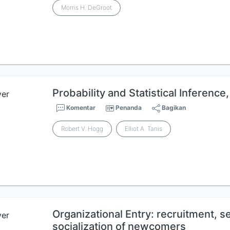
Morris H. DeGroot
Probability and Statistical Inference,
Komentar
Penanda
Bagikan
Robert V. Hogg
Elliot A. Tanis
Organizational Entry: recruitment, s
socialization of newcomers