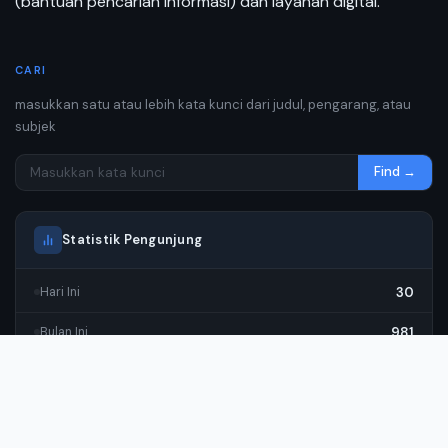
(bantuan pencarian informasi) dan layanan digital.
CARI
masukkan satu atau lebih kata kunci dari judul, pengarang, atau
subjek
Find →
Statistik Pengunjung
30
Hari Ini
981
Bulan Ini
23,314
Tahun Ini
23,314
Total