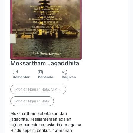
Moksartham Jagaddhita
Komentar
Penanda
Bagikan
Prof. dr. Ngurah Nala, M.P.H.
Prof. dr. Ngurah Nala
Mokshartham kebebasan dan
jagadhita, kesejahteraan adalah
tujuan puncak manusia dalam agama
Hindu seperti berikut, " atmanah