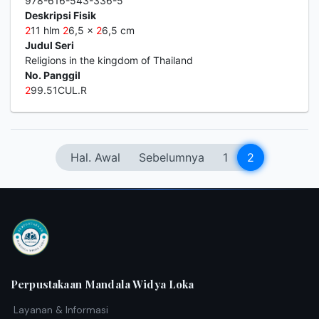
978-616-543-336-5
Deskripsi Fisik
2
11 hlm
2
6,5 x
2
6,5 cm
Judul Seri
Religions in the kingdom of Thailand
No. Panggil
2
99.51CUL.R
Hal. Awal
Sebelumnya
1
2
Perpustakaan Mandala Widya Loka
Layanan & Informasi