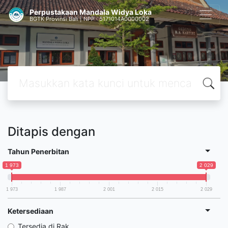
Perpustakaan Mandala Widya Loka
BGTK Provinsi Bali | NPP : 5171014A0000002
Ditapis dengan
Tahun Penerbitan
1 973
2 029
1 973
1 987
2 001
2 015
2 029
Ketersediaan
Tersedia di Rak