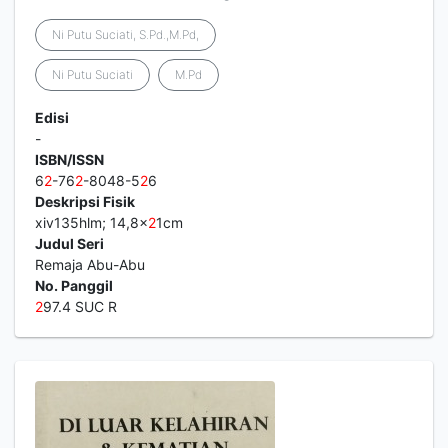
Ni Putu Suciati, S.Pd.,M.Pd,
Ni Putu Suciati
M.Pd
Edisi
-
ISBN/ISSN
6
2
-76
2
-8048-5
2
6
Deskripsi Fisik
xiv135hlm; 14,8x
2
1cm
Judul Seri
Remaja Abu-Abu
No. Panggil
2
97.4 SUC R