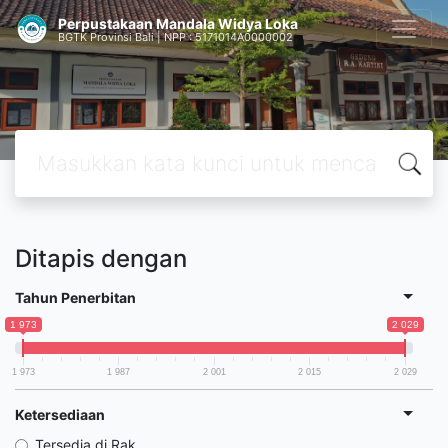
Perpustakaan Mandala Widya Loka
BGTK Provinsi Bali | NPP : 5171014A0000002
Ditapis dengan
Tahun Penerbitan
1 973
2 029
1 973
1 987
2 001
2 015
2 029
Ketersediaan
Tersedia di Rak