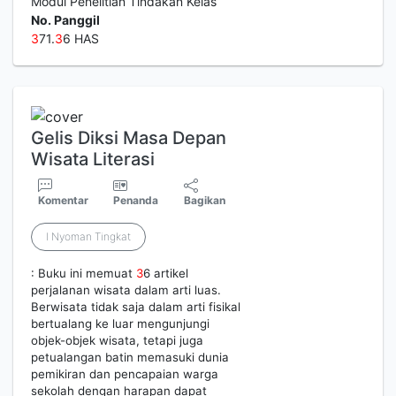
Modul Penelitian Tindakan Kelas
No. Panggil
3
71.
3
6 HAS
Gelis Diksi Masa Depan
Wisata Literasi
Komentar
Penanda
Bagikan
I Nyoman Tingkat
: Buku ini memuat
3
6 artikel
perjalanan wisata dalam arti luas.
Berwisata tidak saja dalam arti fisikal
bertualang ke luar mengunjungi
objek-objek wisata, tetapi juga
petualangan batin memasuki dunia
pemikiran dan pencapaian warga
sekolah dengan harapan dapat