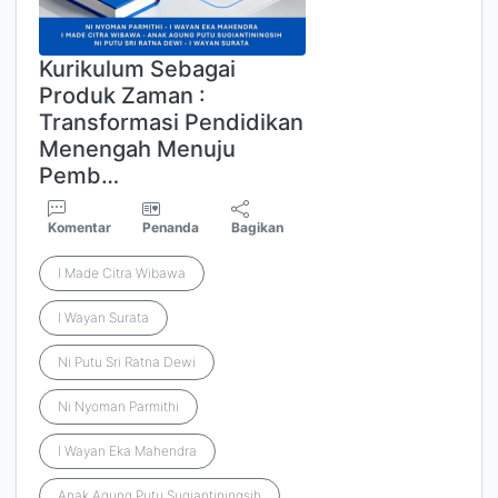
Kurikulum Sebagai
Produk Zaman :
Transformasi Pendidikan
Menengah Menuju
Pemb…
Komentar
Penanda
Bagikan
I Made Citra Wibawa
I Wayan Surata
Ni Putu Sri Ratna Dewi
Ni Nyoman Parmithi
I Wayan Eka Mahendra
Anak Agung Putu Sugiantiningsih