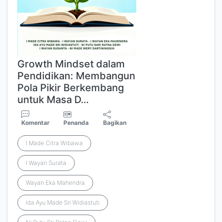
Growth Mindset dalam
Pendidikan: Membangun
Pola Pikir Berkembang
untuk Masa D…
Komentar
Penanda
Bagikan
I Made Citra Wibawa
I Wayan Surata
Wayan Eka Mahendra
Ida Ayu Made Sri Widiastuti