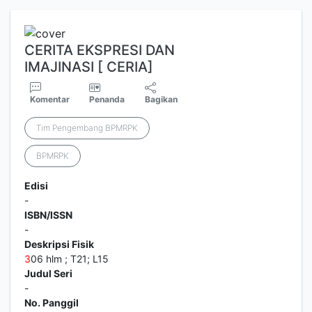
CERITA EKSPRESI DAN
IMAJINASI [ CERIA]
Komentar
Penanda
Bagikan
Tim Pengembang BPMRPK
BPMRPK
Edisi
-
ISBN/ISSN
-
Deskripsi Fisik
3
06 hlm ; T21; L15
Judul Seri
-
No. Panggil