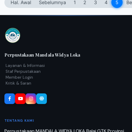
Hal. Awal
Sebelumnya
1
2
3
4
5
Be
Perpustakaan Mandala Widya Loka
Layanan & Informasi
Staf Perpustakaan
Member Login
Kritik & Saran
TENTANG KAMI
Perpustakaan MANDALA WIDYA LOKA Balai GTK Provinsi