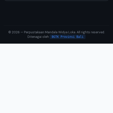
© 2026 — Perpustakaan Mandala Widya Loka. All rights reserved.
Ditenagai oleh
BGTK Provinsi Bali