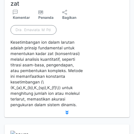
zat
Komentar
Penanda
Bagikan
Dra . Ernaviata. M. Pd.
Kesetimbangan ion dalam larutan
adalah prinsip fundamental untuk
menentukan kadar zat (konsentrasi)
melalui analisis kuantitatif, seperti
titrasi asam-basa, pengendapan,
atau pembentukan kompleks. Metode
ini memanfaatkan konstanta
kesetimbangan (\
(K_{a},K_{b},K_{sp},K_{f}\)) untuk
menghitung jumlah ion atau molekul
terlarut, memastikan akurasi
pengukuran dalam sistem dinamis.