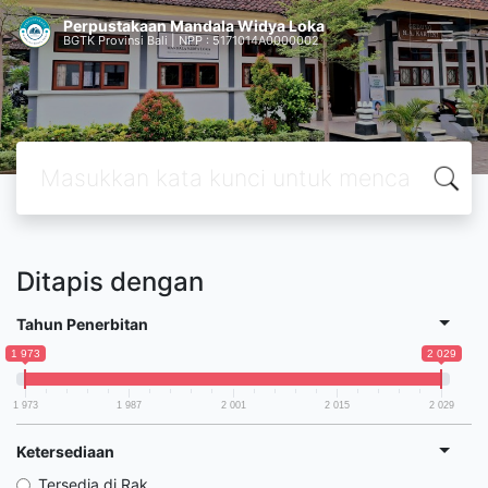
Perpustakaan Mandala Widya Loka
BGTK Provinsi Bali | NPP : 5171014A0000002
Ditapis dengan
Tahun Penerbitan
1 973
2 029
1 973
1 987
2 001
2 015
2 029
Ketersediaan
Tersedia di Rak