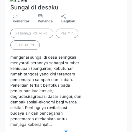
Sungai di desaku
Komentar
Penanda
Bagikan
Pasimin,S .Pd. M. Pd.
Pasimin
S .Pd. M. Pd.
mengenai sungai di desa seringkali
menyoroti perannya sebagai sumber
kehidupan (pengairan, kebutuhan
rumah tangga) yang kini terancam
pencemaran sampah dan limbah.
Penelitian terkait berfokus pada
penurunan kualitas air,
degradasi/agradasi dasar sungai, dan
dampak sosial-ekonomi bagi warga
sekitar. Pentingnya revitalisasi
budaya air dan pencegahan
pencemaran ditekankan untuk
menjaga keberlanjut…