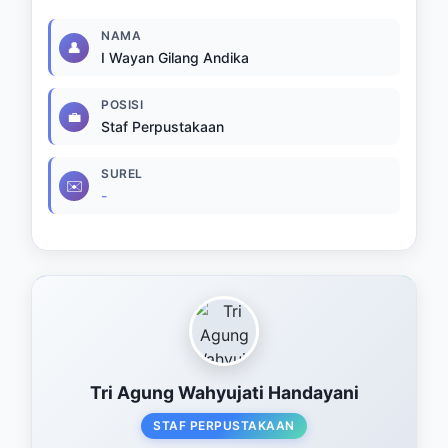
NAMA
👤
I Wayan Gilang Andika
POSISI
💼
Staf Perpustakaan
SUREL
✉️
-
Tri Agung Wahyujati Handayani
STAF PERPUSTAKAAN