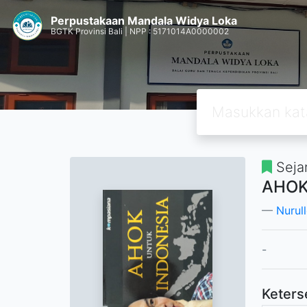
Perpustakaan Mandala Widya Loka
BGTK Provinsi Bali | NPP : 5171014A0000002
Seja
AHOK
Nurul
-
Keters