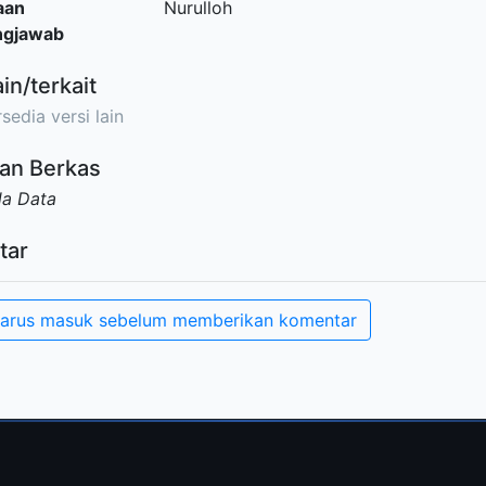
aan
Nurulloh
ngjawab
ain/terkait
sedia versi lain
an Berkas
da Data
tar
arus masuk sebelum memberikan komentar