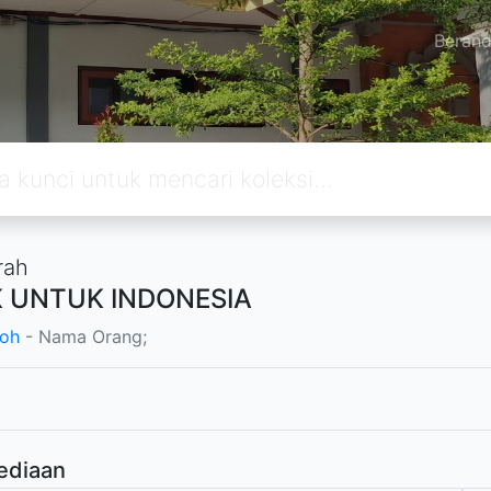
Beran
rah
 UNTUK INDONESIA
loh
- Nama Orang;
ediaan