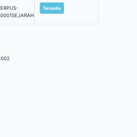
PERPUS-
Tersedia
00001SEJARAH
2002