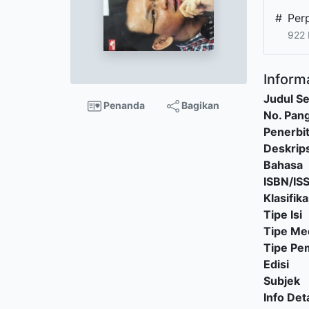
#
Per
922
Informa
Judul Se
Penanda
Bagikan
No. Pang
Penerbi
Deskrips
Bahasa
ISBN/IS
Klasifika
Tipe Isi
Tipe Me
Tipe P
Edisi
Subjek
Info Deta