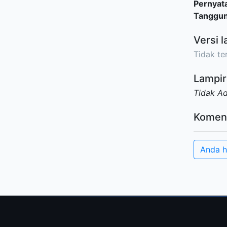
Pernyat
Tanggu
Versi l
Tidak ter
Lampir
Tidak A
Komen
Anda h