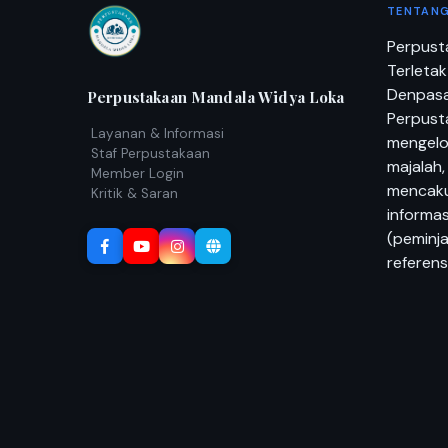
TENTANG
Perpust
Terletak
Denpasar
Perpustakaan Mandala Widya Loka
Perpusta
Layanan & Informasi
mengelol
Staf Perpustakaan
majalah,
Member Login
mencaku
Kritik & Saran
informas
(peminj
referens