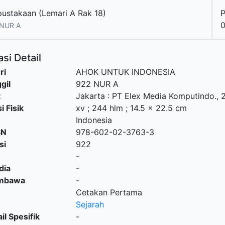
pustakaan (Lemari A Rak 18)
 NUR A
si Detail
ri
AHOK UNTUK INDONESIA
gil
922 NUR A
t
Jakarta
:
PT Elex Media Komputindo
.,
i Fisik
xv ; 244 hlm ; 14.5 x 22.5 cm
Indonesia
SN
978-602-02-3763-3
si
922
-
dia
-
embawa
-
Cetakan Pertama
Sejarah
il Spesifik
-