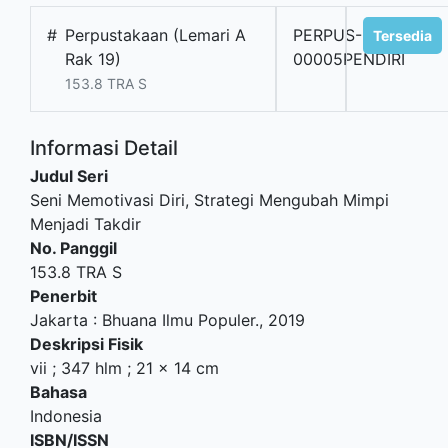
#
Perpustakaan (Lemari A
PERPUS-
Tersedia
Rak 19)
00005PENDIRI
153.8 TRA S
Informasi Detail
Judul Seri
Seni Memotivasi Diri, Strategi Mengubah Mimpi
Menjadi Takdir
No. Panggil
153.8 TRA S
Penerbit
Jakarta
:
Bhuana Ilmu Populer
.,
2019
Deskripsi Fisik
vii ; 347 hlm ; 21 x 14 cm
Bahasa
Indonesia
ISBN/ISSN