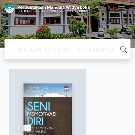
Perpustakaan Mandala Widya Loka
BGTK Provinsi Bali | NPP : 5171014A0000002