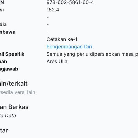
SN
978-602-5861-60-4
si
152.4
-
dia
-
embawa
-
Cetakan ke-1
Pengembangan Diri
il Spesifik
Semua yang perlu dipersiapkan masa pe
aan
Ares Ulia
ngjawab
ain/terkait
sedia versi lain
an Berkas
da Data
tar