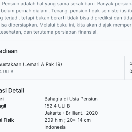
 Pensiun adalah hal yang sama sekali baru. Banyak persia
 belum pernah dialami. Tenang, pensiun tidak semisterius 
 terjadi, tetapi bukan berarti tidak bisa diprediksi dan tida
bisa dipersiapkan. Melalui buku ini, kita akan diajak memp
kesehatan, dan terutama persiapan finansial.
ediaan
pustakaan (Lemari A Rak 19)
0
4 ULI B
si Detail
ri
Bahagia di Usia Pensiun
gil
152.4 ULI B
t
Jakarta
:
Brilliant
.,
2020
i Fisik
209 hlm ; 20x 14 cm
Indonesia