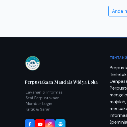
Anda h
TENTANG
Perpust
Terletak
Denpasar
Perpustakaan Mandala Widya Loka
Perpusta
Layanan & Informasi
mengelol
Staf Perpustakaan
majalah,
Member Login
mencaku
Kritik & Saran
informas
(peminj