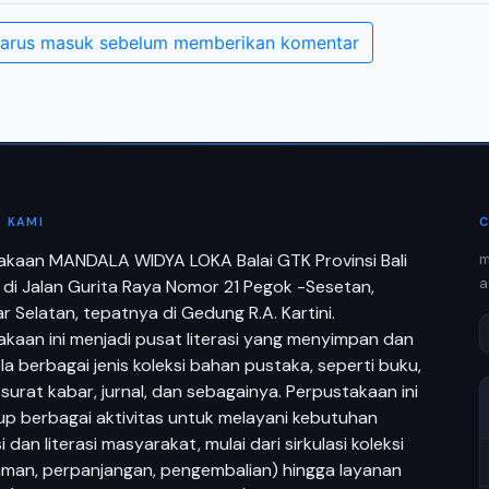
arus masuk sebelum memberikan komentar
 KAMI
C
akaan MANDALA WIDYA LOKA Balai GTK Provinsi Bali
m
a
 di Jalan Gurita Raya Nomor 21 Pegok -Sesetan,
 Selatan, tepatnya di Gedung R.A. Kartini.
kaan ini menjadi pusat literasi yang menyimpan dan
a berbagai jenis koleksi bahan pustaka, seperti buku,
 surat kabar, jurnal, dan sebagainya. Perpustakaan ini
p berbagai aktivitas untuk melayani kebutuhan
i dan literasi masyarakat, mulai dari sirkulasi koleksi
aman, perpanjangan, pengembalian) hingga layanan