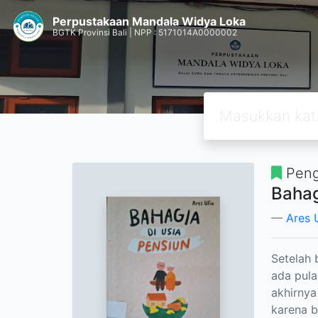
Perpustakaan Mandala Widya Loka
BGTK Provinsi Bali | NPP : 5171014A0000002
Peng
Bahag
Ares 
Setelah 
ada pula
akhirnya
karena b