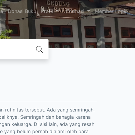
da
Donasi Buku
Profil
Informasi
Member Login
n rutinitas tersebut. Ada yang semringah,
aliknya. Semringah dan bahagia karena
gan keluarga. Di sisi lain, ada yang resah
se yang belum pernah dialami oleh para