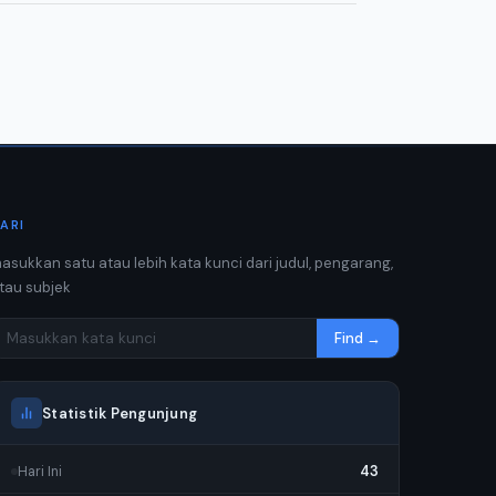
ARI
asukkan satu atau lebih kata kunci dari judul, pengarang,
tau subjek
Find →
Statistik Pengunjung
43
Hari Ini