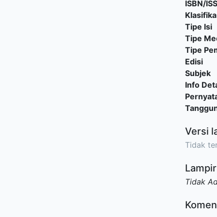
ISBN/IS
Klasifika
Tipe Isi
Tipe Me
Tipe P
Edisi
Subjek
Info Deta
Pernyat
Tanggu
Versi l
Tidak ter
Lampir
Tidak A
Komen