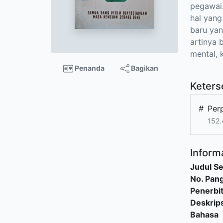
pegawai.
hal yang
baru yang
artinya 
mental, 
Penanda
Bagikan
Keters
#
Per
152.
Informa
Judul Se
No. Pang
Penerbi
Deskrips
Bahasa