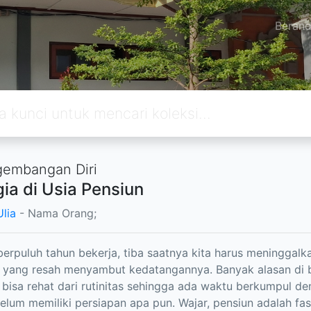
Beran
embangan Diri
ia di Usia Pensiun
Ulia
- Nama Orang;
berpuluh tahun bekerja, tiba saatnya kita harus meninggalka
 yang resah menyambut kedatangannya. Banyak alasan di b
 bisa rehat dari rutinitas sehingga ada waktu berkumpul den
elum memiliki persiapan apa pun. Wajar, pensiun adalah fa