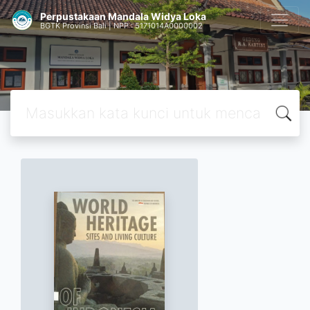
Perpustakaan Mandala Widya Loka
BGTK Provinsi Bali | NPP : 5171014A0000002